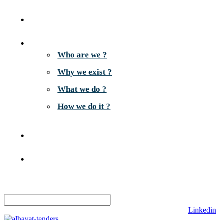
Home
About us
Who are we ?
Why we exist ?
What we do ?
How we do it ?
Careers
Contact
Search
Linkedin